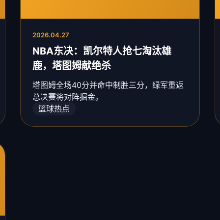
2026.04.27
NBA东决：凯尔特人抢七淘汰雄
鹿，塔图姆献绝杀
塔图姆全场40分并命中制胜三分，绿军重返
总决赛将对阵掘金。
篮球热点