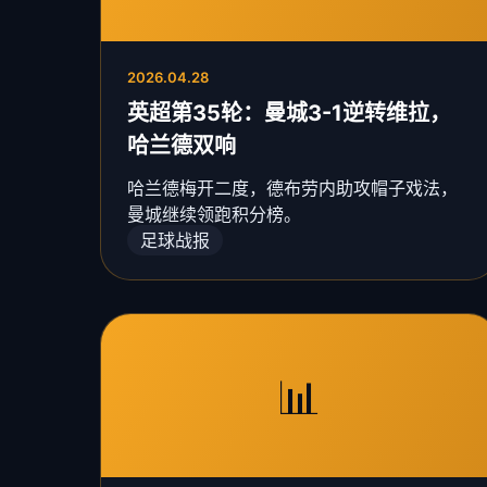
2026.04.28
英超第35轮：曼城3-1逆转维拉，
哈兰德双响
哈兰德梅开二度，德布劳内助攻帽子戏法，
曼城继续领跑积分榜。
足球战报
📊