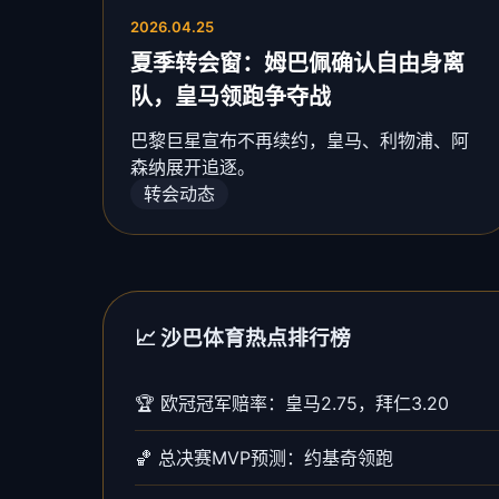
2026.04.25
夏季转会窗：姆巴佩确认自由身离
队，皇马领跑争夺战
巴黎巨星宣布不再续约，皇马、利物浦、阿
森纳展开追逐。
转会动态
📈 沙巴体育热点排行榜
🏆 欧冠冠军赔率：皇马2.75，拜仁3.20
🏀 总决赛MVP预测：约基奇领跑