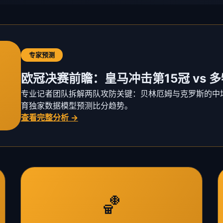
专家预测
欧冠决赛前瞻：皇马冲击第15冠 vs 
专业记者团队拆解两队攻防关键：贝林厄姆与克罗斯的中
育独家数据模型预测比分趋势。
查看完整分析 →
🏀